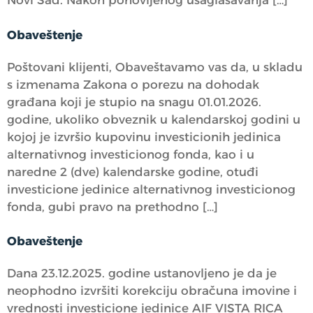
Novi Sad. Nakon ponovljenog usaglašavanja […]
Obaveštenje
Poštovani klijenti, Obaveštavamo vas da, u skladu
s izmenama Zakona o porezu na dohodak
građana koji je stupio na snagu 01.01.2026.
godine, ukoliko obveznik u kalendarskoj godini u
kojoj je izvršio kupovinu investicionih jedinica
alternativnog investicionog fonda, kao i u
naredne 2 (dve) kalendarske godine, otuđi
investicione jedinice alternativnog investicionog
fonda, gubi pravo na prethodno […]
Obaveštenje
Dana 23.12.2025. godine ustanovljeno je da je
neophodno izvršiti korekciju obračuna imovine i
vrednosti investicione jedinice AIF VISTA RICA