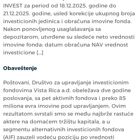
INVEST za period od 18.12.2025. godine do
21.12.2025. godine, usled korekcije ukupnog broja
investicionih jedinica i obračuna imovine fonda.
Nakon ponovljenog usaglašavanja sa
depozitarom, utvrđene su sledeće neto vrednosti
imovine fonda: datum obračuna NAV vrednost
investicione […]
Obaveštenje
Poštovani, Društvo za upravljanje investicionim
fondovima Vista Rica a.d. obeležava dve godine
poslovanja, sa pet aktivnih fondova i preko 85
miliona evra imovine pod upravljanjem. Ovim
rezultatom svrstali smo se među najbrže rastuće
aktere na domaćem tržištu kapitala, a u
segmentu alternativnih investicionih fondova
(AIF) zauzeli vodeću poziciju po vrednosti