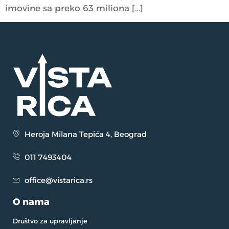
imovine sa preko 63 miliona […]
Heroja Milana Tepića 4, Beograd
011 7493404
office@vistarica.rs
O nama
Društvo za upravljanje